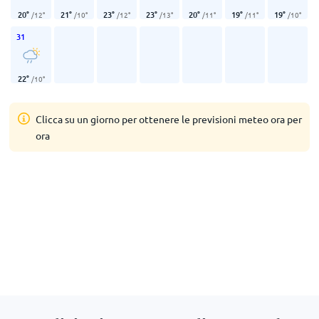
20
°
21
°
23
°
23
°
20
°
19
°
19
°
/
12
°
/
10
°
/
12
°
/
13
°
/
11
°
/
11
°
/
10
°
31
22
°
/
10
°
Clicca su un giorno per ottenere le previsioni meteo ora per
ora