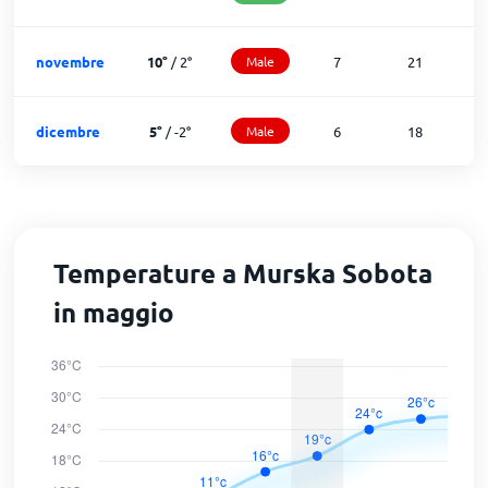
novembre
10
°
/
2
°
Male
7
21
dicembre
5
°
/
-2
°
Male
6
18
Temperature a Murska Sobota
in maggio