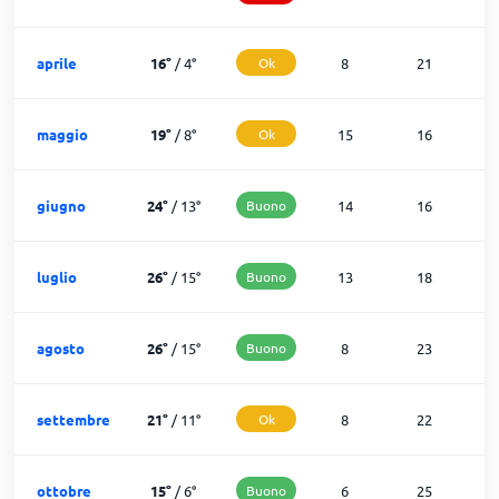
aprile
16
°
/
4
°
Ok
8
21
maggio
19
°
/
8
°
Ok
15
16
giugno
24
°
/
13
°
Buono
14
16
luglio
26
°
/
15
°
Buono
13
18
agosto
26
°
/
15
°
Buono
8
23
settembre
21
°
/
11
°
Ok
8
22
ottobre
15
°
/
6
°
Buono
6
25