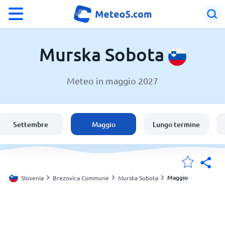
°F
°C
Murska Sobota
Meteo in maggio 2027
Meteo a Murska Sobota
Slovenia
Settembre
Maggio
Lungo termine
Italia
Svizzera
Maggio
Slovenia
Brezovica Commune
Murska Sobota
Le mie località