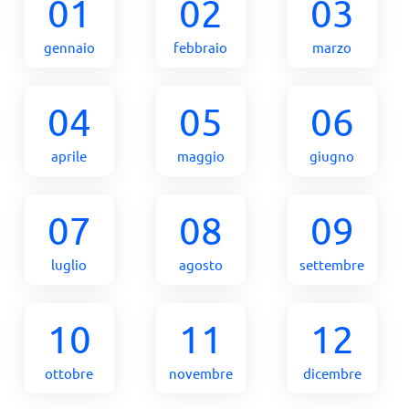
01
02
03
gennaio
febbraio
marzo
04
05
06
aprile
maggio
giugno
07
08
09
luglio
agosto
settembre
10
11
12
ottobre
novembre
dicembre