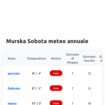
Murska Sobota meteo annuale
Giornate
Giornate
Gio
Mese
Temperature
Meteo
di
Secche
di
Pioggia
gennaio
4
°
/
-4
°
Male
7
12
febbraio
5
°
/
-3
°
Male
7
12
marzo
11
°
/
0
°
Male
7
19