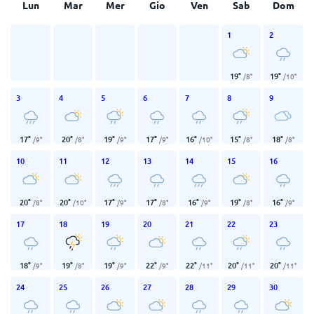
Lun
Mar
Mer
Gio
Ven
Sab
Dom
1
2
19
°
19
°
/
8
°
/
10
°
3
4
5
6
7
8
9
17
°
20
°
19
°
17
°
16
°
15
°
18
°
/
9
°
/
8
°
/
9
°
/
9
°
/
10
°
/
8
°
/
8
°
10
11
12
13
14
15
16
20
°
20
°
17
°
17
°
16
°
19
°
16
°
/
8
°
/
10
°
/
9
°
/
8
°
/
9
°
/
8
°
/
9
°
17
18
19
20
21
22
23
18
°
19
°
19
°
22
°
22
°
20
°
20
°
/
9
°
/
8
°
/
9
°
/
9
°
/
11
°
/
11
°
/
11
°
24
25
26
27
28
29
30