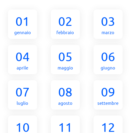
01
02
03
gennaio
febbraio
marzo
04
05
06
aprile
maggio
giugno
07
08
09
luglio
agosto
settembre
10
11
12