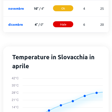
novembre
10
°
/
4
°
Ok
4
25
dicembre
4
°
/
0
°
Male
6
20
Temperature in Slovacchia in
aprile