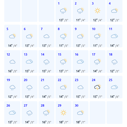
1
2
3
4
13
°
11
°
12
°
12
°
/
5
°
/
4
°
/
4
°
/
3
°
5
6
7
8
9
10
11
14
°
13
°
13
°
11
°
13
°
11
°
14
°
/
4
°
/
4
°
/
3
°
/
5
°
/
3
°
/
3
°
/
4
°
12
13
14
15
16
17
18
16
°
15
°
15
°
13
°
14
°
14
°
12
°
/
5
°
/
6
°
/
6
°
/
7
°
/
5
°
/
6
°
/
5
°
19
20
21
22
23
24
25
12
°
13
°
14
°
14
°
15
°
15
°
14
°
/
4
°
/
4
°
/
5
°
/
5
°
/
5
°
/
7
°
/
6
°
26
27
28
29
30
13
°
14
°
16
°
18
°
18
°
/
5
°
/
5
°
/
5
°
/
7
°
/
7
°