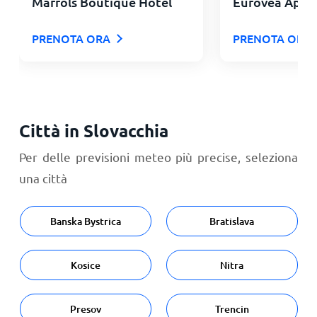
Marrols Boutique Hotel
Eurovea Apar
PRENOTA ORA
PRENOTA ORA
Città in Slovacchia
Per delle previsioni meteo più precise, seleziona
una città
Banska Bystrica
Bratislava
Kosice
Nitra
Presov
Trencin