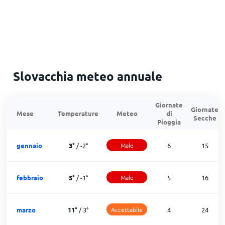
Slovacchia meteo annuale
Giornate
Giornate
Mese
Temperature
Meteo
di
Secche
Pioggia
gennaio
3
°
/
-2
°
Male
6
15
febbraio
5
°
/
-1
°
Male
5
16
marzo
11
°
/
3
°
Accettabile
4
24