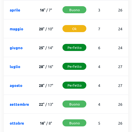
aprile
16
°
/
7
°
Buono
3
26
maggio
20
°
/
10
°
Ok
7
24
giugno
25
°
/
14
°
Perfetto
6
24
luglio
28
°
/
16
°
Perfetto
4
27
agosto
28
°
/
17
°
Perfetto
4
27
settembre
22
°
/
13
°
Buono
4
26
ottobre
16
°
/
8
°
Buono
5
26