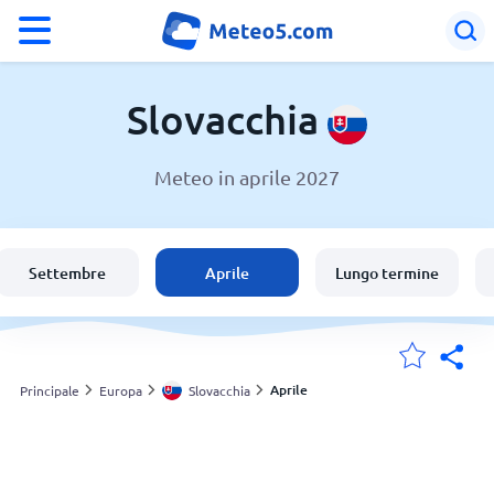
°F
°C
Slovacchia
Meteo in aprile 2027
Meteo in Slovacchia
Slovacchia
Settembre
Aprile
Lungo termine
Italia
Svizzera
Aprile
Principale
Europa
Slovacchia
Le mie località