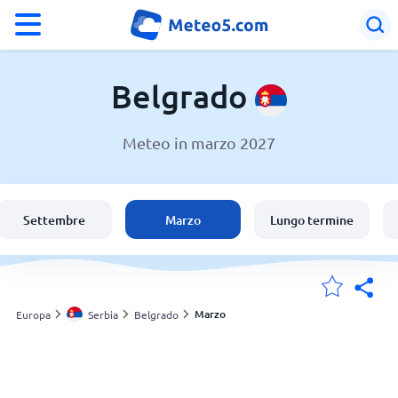
°F
°C
Belgrado
Meteo in marzo 2027
Meteo a Belgrado
Serbia
Settembre
Marzo
Lungo termine
Italia
Svizzera
Marzo
Europa
Serbia
Belgrado
Le mie località