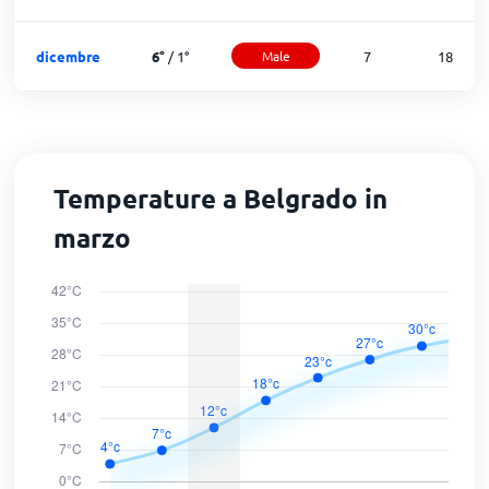
dicembre
6
°
/
1
°
Male
7
18
Temperature a Belgrado in
marzo