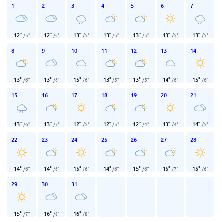
1
2
3
4
5
6
7
12
°
12
°
13
°
13
°
13
°
13
°
13
°
/
5
°
/
6
°
/
5
°
/
5
°
/
5
°
/
5
°
/
5
°
8
9
10
11
12
13
14
13
°
13
°
15
°
13
°
13
°
14
°
15
°
/
6
°
/
6
°
/
6
°
/
5
°
/
5
°
/
6
°
/
6
°
15
16
17
18
19
20
21
13
°
13
°
12
°
12
°
12
°
13
°
14
°
/
6
°
/
5
°
/
5
°
/
5
°
/
4
°
/
4
°
/
5
°
22
23
24
25
26
27
28
14
°
14
°
15
°
14
°
15
°
15
°
15
°
/
6
°
/
6
°
/
6
°
/
6
°
/
6
°
/
7
°
/
6
°
29
30
31
15
°
16
°
16
°
/
7
°
/
8
°
/
8
°