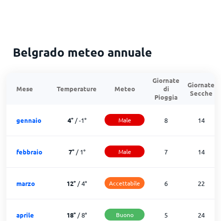
Belgrado meteo annuale
Giornate
Giornate
Mese
Temperature
Meteo
di
Secche
Pioggia
gennaio
4
°
/
-1
°
Male
8
14
febbraio
7
°
/
1
°
Male
7
14
marzo
12
°
/
4
°
Accettabile
6
22
aprile
18
°
/
8
°
Buono
5
24