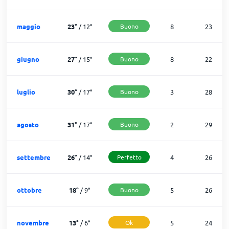
maggio
23
°
/
12
°
Buono
8
23
giugno
27
°
/
15
°
Buono
8
22
luglio
30
°
/
17
°
Buono
3
28
agosto
31
°
/
17
°
Buono
2
29
settembre
26
°
/
14
°
Perfetto
4
26
ottobre
18
°
/
9
°
Buono
5
26
novembre
13
°
/
6
°
Ok
5
24