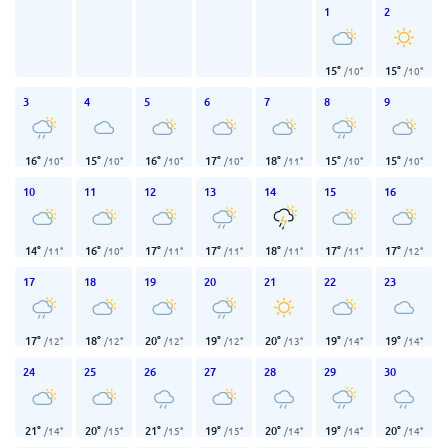
1
2
15
°
15
°
/
10
°
/
10
°
3
4
5
6
7
8
9
16
°
15
°
16
°
17
°
18
°
15
°
15
°
/
10
°
/
10
°
/
10
°
/
10
°
/
11
°
/
10
°
/
10
°
10
11
12
13
14
15
16
14
°
16
°
17
°
17
°
18
°
17
°
17
°
/
11
°
/
10
°
/
11
°
/
11
°
/
11
°
/
11
°
/
12
°
17
18
19
20
21
22
23
17
°
18
°
20
°
19
°
20
°
19
°
19
°
/
12
°
/
12
°
/
12
°
/
12
°
/
13
°
/
14
°
/
14
°
24
25
26
27
28
29
30
21
°
20
°
21
°
19
°
20
°
19
°
20
°
/
14
°
/
15
°
/
15
°
/
15
°
/
14
°
/
14
°
/
14
°