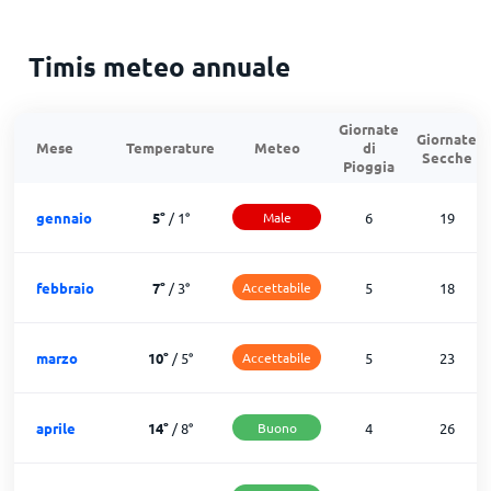
Timis meteo annuale
Giornate
Giornate
Mese
Temperature
Meteo
di
Secche
Pioggia
gennaio
5
°
/
1
°
Male
6
19
febbraio
7
°
/
3
°
Accettabile
5
18
marzo
10
°
/
5
°
Accettabile
5
23
aprile
14
°
/
8
°
Buono
4
26