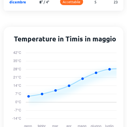
dicembre
8
°
/
4
°
Accettabile
5
23
Temperature in Timis in maggio