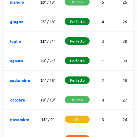
maggio
20
°
/
13
°
Buono
5
26
giugno
25
°
/
18
°
Perfetto
4
26
luglio
28
°
/
21
°
Perfetto
3
28
agosto
28
°
/
21
°
Perfetto
1
30
settembre
24
°
/
18
°
Perfetto
2
28
ottobre
18
°
/
13
°
Buono
4
27
novembre
13
°
/
9
°
Ok
3
26