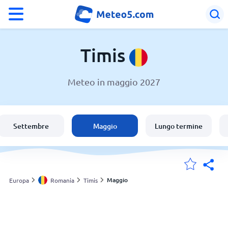
°F
°C
Timis
Meteo in maggio 2027
Meteo in Timis
Romania
Settembre
Maggio
Lungo termine
Italia
Svizzera
Maggio
Europa
Romania
Timis
Le mie località