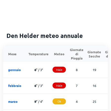
Den Helder meteo annuale
Giornate
Giornate
Gio
Mese
Temperature
Meteo
di
Secche
di
Pioggia
gennaio
6
°
/
3
°
Male
8
19
febbraio
6
°
/
3
°
Male
7
16
marzo
9
°
/
4
°
Ok
4
25