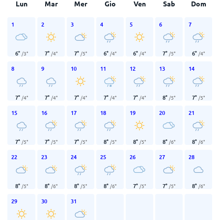
Lun
Mar
Mer
Gio
Ven
Sab
Dom
1
2
3
4
5
6
7
6
°
7
°
7
°
6
°
6
°
7
°
6
°
/
3
°
/
4
°
/
5
°
/
4
°
/
4
°
/
5
°
/
4
°
8
9
10
11
12
13
14
7
°
7
°
7
°
7
°
7
°
8
°
7
°
/
4
°
/
4
°
/
4
°
/
4
°
/
4
°
/
5
°
/
5
°
15
16
17
18
19
20
21
7
°
7
°
7
°
8
°
8
°
8
°
8
°
/
5
°
/
5
°
/
5
°
/
5
°
/
5
°
/
6
°
/
6
°
22
23
24
25
26
27
28
8
°
8
°
8
°
8
°
7
°
7
°
8
°
/
5
°
/
6
°
/
5
°
/
6
°
/
5
°
/
5
°
/
6
°
29
30
31