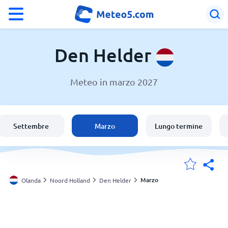
°F
°C
Den Helder
Meteo in marzo 2027
Meteo a Den Helder
Olanda
Settembre
Marzo
Lungo termine
Italia
Svizzera
Marzo
Olanda
Noord Holland
Den Helder
Le mie località