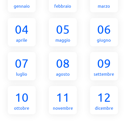
gennaio
febbraio
marzo
04
05
06
aprile
maggio
giugno
07
08
09
luglio
agosto
settembre
10
11
12
ottobre
novembre
dicembre