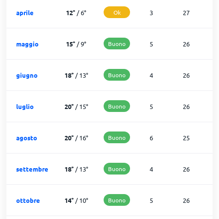
aprile
12
°
/
6
°
Ok
3
27
maggio
15
°
/
9
°
Buono
5
26
giugno
18
°
/
13
°
Buono
4
26
luglio
20
°
/
15
°
Buono
5
26
agosto
20
°
/
16
°
Buono
6
25
settembre
18
°
/
13
°
Buono
4
26
ottobre
14
°
/
10
°
Buono
5
26