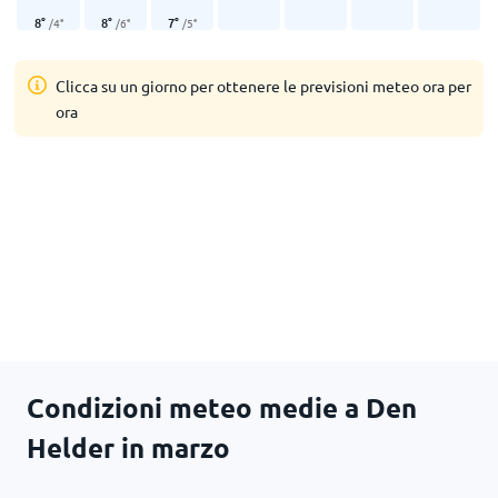
8
°
8
°
7
°
/
4
°
/
6
°
/
5
°
Clicca su un giorno per ottenere le previsioni meteo ora per
ora
Condizioni meteo medie a Den
Helder in marzo