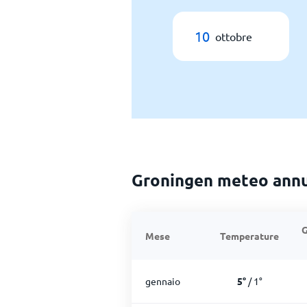
10
ottobre
Groningen meteo ann
G
Mese
Temperature
gennaio
5
°
/
1
°