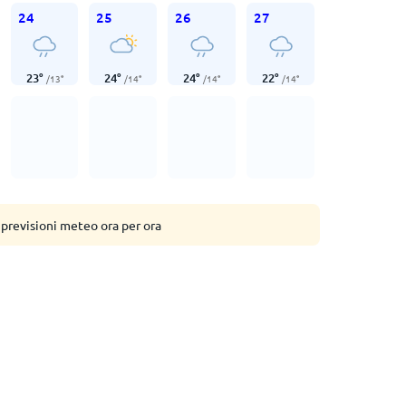
24
25
26
27
23
°
24
°
24
°
22
°
/
13
°
/
14
°
/
14
°
/
14
°
 previsioni meteo ora per ora