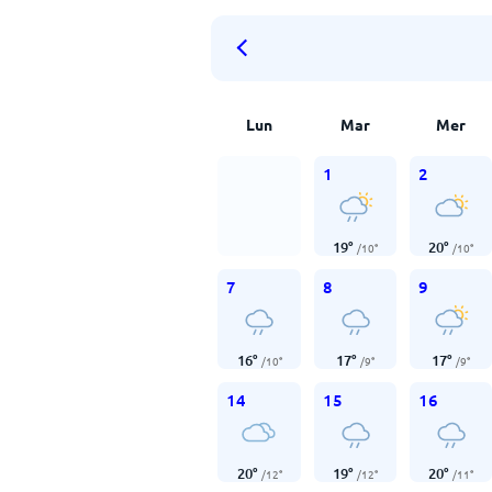
Lun
Mar
Mer
1
2
19
°
20
°
/
10
°
/
10
°
7
8
9
16
°
17
°
17
°
/
10
°
/
9
°
/
9
°
14
15
16
20
°
19
°
20
°
/
12
°
/
12
°
/
11
°