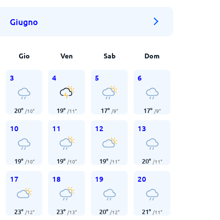
Giugno
Gio
Ven
Sab
Dom
3
4
5
6
20
°
19
°
17
°
17
°
/
10
°
/
11
°
/
9
°
/
9
°
10
11
12
13
19
°
19
°
19
°
20
°
/
10
°
/
10
°
/
11
°
/
11
°
17
18
19
20
23
°
23
°
20
°
21
°
/
12
°
/
13
°
/
12
°
/
11
°