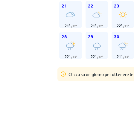
21
22
23
21
°
21
°
22
°
/
12
°
/
12
°
/
11
°
28
29
30
22
°
22
°
21
°
/
13
°
/
12
°
/
13
°
Clicca su un giorno per ottenere le