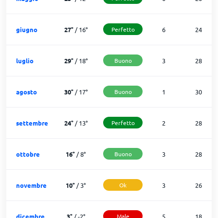
giugno
27
°
/
16
°
Perfetto
6
24
luglio
29
°
/
18
°
Buono
3
28
agosto
30
°
/
17
°
Buono
1
30
settembre
24
°
/
13
°
Perfetto
2
28
ottobre
16
°
/
8
°
Buono
3
28
novembre
10
°
/
3
°
Ok
3
26
dicembre
3
°
/
-2
°
Male
5
18