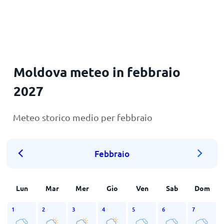
Principale
Moldova meteo in febbraio
2027
Meteo storico medio per febbraio
Febbraio
Lun
Mar
Mer
Gio
Ven
Sab
Dom
1
2
3
4
5
6
7