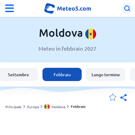
°F
°C
Moldova
Meteo in febbraio 2027
Meteo in Moldova
Moldova
Settembre
Febbraio
Lungo termine
Italia
Svizzera
Febbraio
Principale
Europa
Moldova
Le mie località