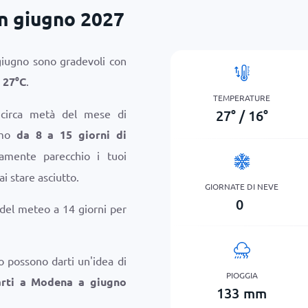
n giugno 2027
iugno sono gradevoli con
i
27
°
C
.
TEMPERATURE
27
°
/
16
°
 circa metà del mese di
amo
da 8 a 15 giorni di
ramente parecchio i tuoi
ai stare asciutto.
GIORNATE DI NEVE
0
 del meteo a 14 giorni per
o possono darti un'idea di
PIOGGIA
arti a Modena a giugno
133
mm