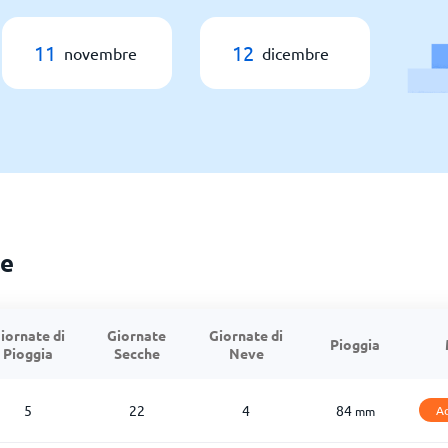
11
12
novembre
dicembre
le
iornate di
Giornate
Giornate di
Pioggia
Pioggia
Secche
Neve
5
22
4
84
Ac
mm