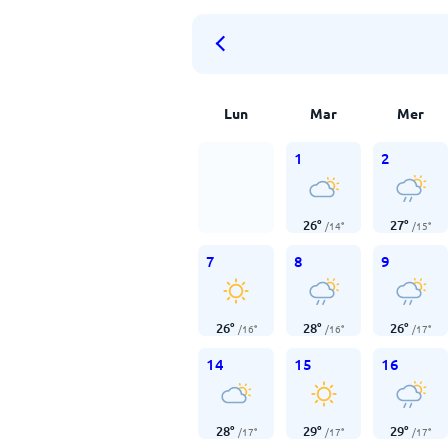
Lun
Mar
Mer
1
2
26
°
27
°
/
14
°
/
15
°
7
8
9
26
°
28
°
26
°
/
16
°
/
16
°
/
17
°
14
15
16
28
°
29
°
29
°
/
17
°
/
17
°
/
17
°