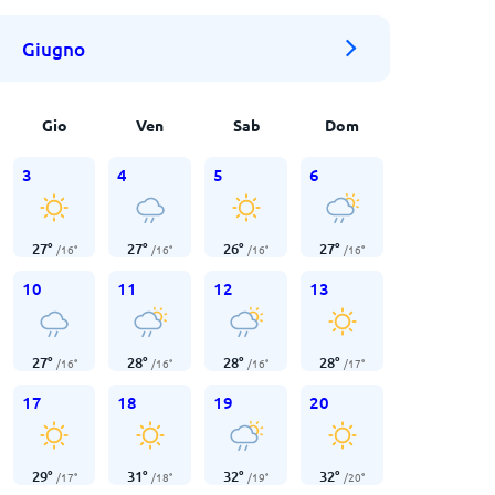
Giugno
Gio
Ven
Sab
Dom
3
4
5
6
27
°
27
°
26
°
27
°
/
16
°
/
16
°
/
16
°
/
16
°
10
11
12
13
27
°
28
°
28
°
28
°
/
16
°
/
16
°
/
16
°
/
17
°
17
18
19
20
29
°
31
°
32
°
32
°
/
17
°
/
18
°
/
19
°
/
20
°