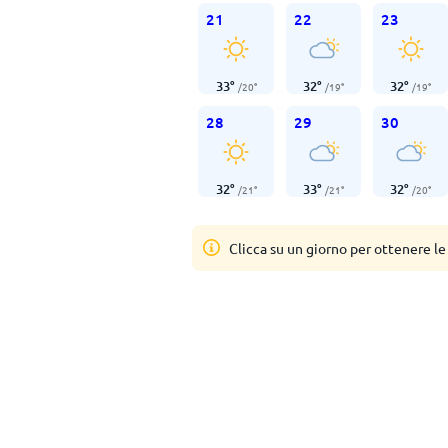
21
22
23
33
°
32
°
32
°
/
20
°
/
19
°
/
19
°
28
29
30
32
°
33
°
32
°
/
21
°
/
21
°
/
20
°
Clicca su un giorno per ottenere le