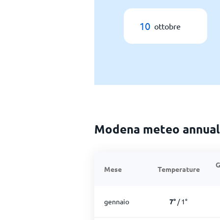
10
ottobre
Modena meteo annua
G
Mese
Temperature
gennaio
7
°
/
1
°