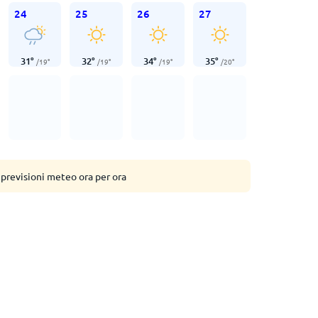
24
25
26
27
31
°
32
°
34
°
35
°
/
19
°
/
19
°
/
19
°
/
20
°
 previsioni meteo ora per ora