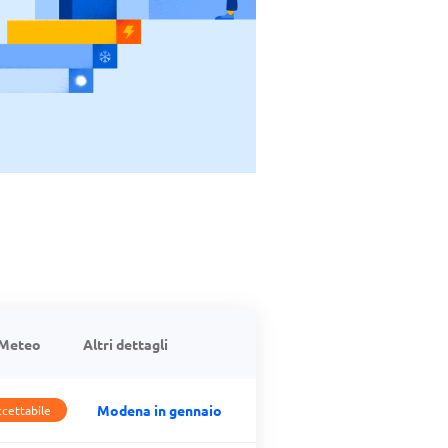
Meteo
Altri dettagli
Modena in gennaio
cettabile