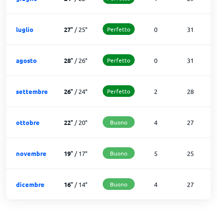
luglio
27
°
/
25
°
Perfetto
0
31
agosto
28
°
/
26
°
Perfetto
0
31
settembre
26
°
/
24
°
Perfetto
2
28
ottobre
22
°
/
20
°
Buono
4
27
novembre
19
°
/
17
°
Buono
5
25
dicembre
16
°
/
14
°
Buono
4
27