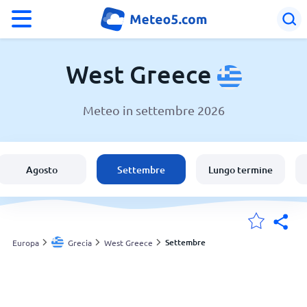
°F
°C
West Greece
Meteo in settembre 2026
Meteo in West Greece
Grecia
Agosto
Settembre
Lungo termine
Italia
Svizzera
Settembre
Europa
Grecia
West Greece
Le mie località