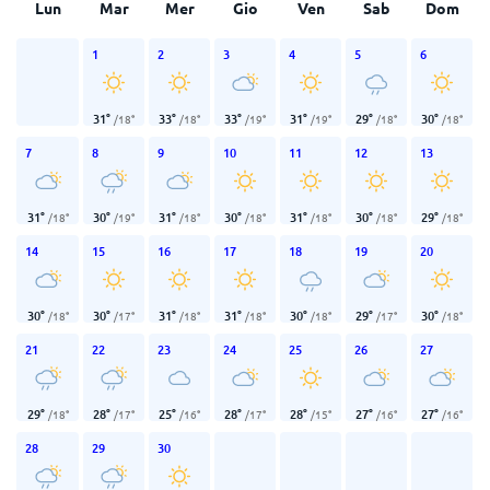
Lun
Mar
Mer
Gio
Ven
Sab
Dom
1
2
3
4
5
6
31
°
33
°
33
°
31
°
29
°
30
°
/
18
°
/
18
°
/
19
°
/
19
°
/
18
°
/
18
°
7
8
9
10
11
12
13
31
°
30
°
31
°
30
°
31
°
30
°
29
°
/
18
°
/
19
°
/
18
°
/
18
°
/
18
°
/
18
°
/
18
°
14
15
16
17
18
19
20
30
°
30
°
31
°
31
°
30
°
29
°
30
°
/
18
°
/
17
°
/
18
°
/
18
°
/
18
°
/
17
°
/
18
°
21
22
23
24
25
26
27
29
°
28
°
25
°
28
°
28
°
27
°
27
°
/
18
°
/
17
°
/
16
°
/
17
°
/
15
°
/
16
°
/
16
°
28
29
30