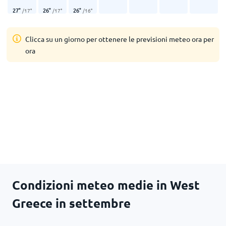
27
°
26
°
26
°
/
17
°
/
17
°
/
16
°
Clicca su un giorno per ottenere le previsioni meteo ora per
ora
Condizioni meteo medie in West
Greece in settembre