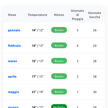
Giornate
Giornate
G
Mese
Temperature
Meteo
di
Secche
d
Pioggia
gennaio
14
°
/
12
°
Buono
5
26
febbraio
14
°
/
12
°
Buono
4
24
marzo
15
°
/
13
°
Buono
3
28
aprile
17
°
/
15
°
Buono
2
28
maggio
21
°
/
19
°
Buono
1
30
giugno
24
°
/
22
°
Perfetto
1
29