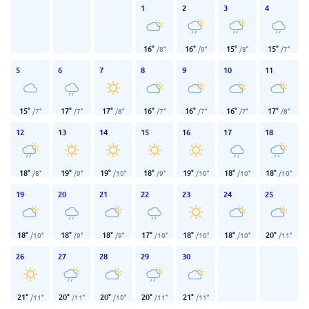
1
2
3
4
16
°
16
°
15
°
15
°
/
8
°
/
9
°
/
8
°
/
7
°
5
6
7
8
9
10
11
15
°
17
°
17
°
16
°
16
°
16
°
17
°
/
7
°
/
7
°
/
8
°
/
7
°
/
7
°
/
7
°
/
8
°
12
13
14
15
16
17
18
18
°
19
°
19
°
18
°
19
°
18
°
18
°
/
8
°
/
9
°
/
10
°
/
9
°
/
10
°
/
10
°
/
10
°
19
20
21
22
23
24
25
18
°
18
°
18
°
17
°
18
°
18
°
20
°
/
10
°
/
9
°
/
9
°
/
10
°
/
10
°
/
10
°
/
11
°
26
27
28
29
30
21
°
20
°
20
°
20
°
21
°
/
11
°
/
11
°
/
10
°
/
11
°
/
11
°