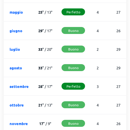
maggio
25
°
/
13
°
Perfetto
4
27
giugno
29
°
/
17
°
Buono
4
26
luglio
33
°
/
20
°
Buono
2
29
agosto
33
°
/
21
°
Buono
2
29
settembre
28
°
/
17
°
Perfetto
3
27
ottobre
21
°
/
13
°
Buono
4
27
novembre
17
°
/
9
°
Buono
4
26