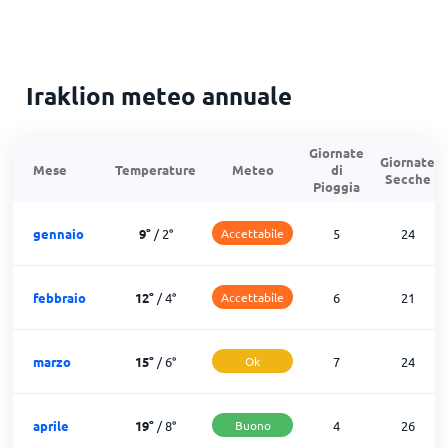
Iraklion meteo annuale
Giornate
Giornate
Mese
Temperature
Meteo
di
Secche
Pioggia
gennaio
9
°
/
2
°
Accettabile
5
24
febbraio
12
°
/
4
°
Accettabile
6
21
marzo
15
°
/
6
°
Ok
7
24
aprile
19
°
/
8
°
Buono
4
26