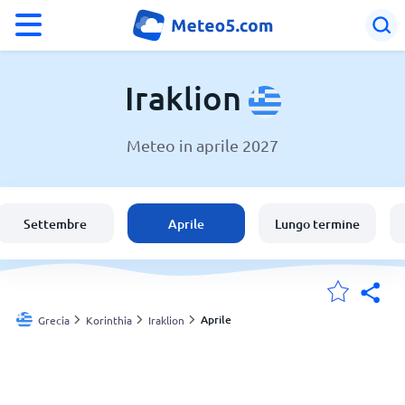
°F
°C
Iraklion
Meteo in aprile 2027
Meteo a Iraklion
Grecia
Settembre
Aprile
Lungo termine
Italia
Svizzera
Aprile
Grecia
Korinthia
Iraklion
Le mie località