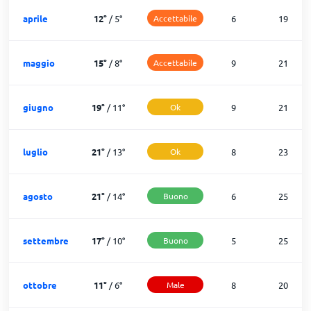
aprile
12
°
/
5
°
Accettabile
6
19
maggio
15
°
/
8
°
Accettabile
9
21
giugno
19
°
/
11
°
Ok
9
21
luglio
21
°
/
13
°
Ok
8
23
agosto
21
°
/
14
°
Buono
6
25
settembre
17
°
/
10
°
Buono
5
25
ottobre
11
°
/
6
°
Male
8
20