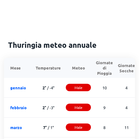
Thuringia meteo annuale
Giornate
Giornate
Mese
Temperature
Meteo
di
Secche
Pioggia
gennaio
2
°
/
-4
°
Male
10
4
febbraio
2
°
/
-3
°
Male
9
4
marzo
7
°
/
1
°
Male
8
11