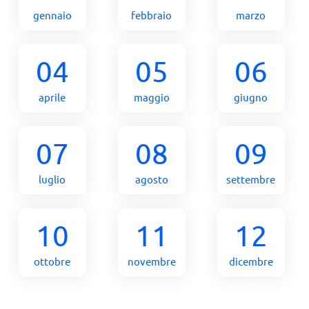
gennaio
febbraio
marzo
04
05
06
aprile
maggio
giugno
07
08
09
luglio
agosto
settembre
10
11
12
ottobre
novembre
dicembre