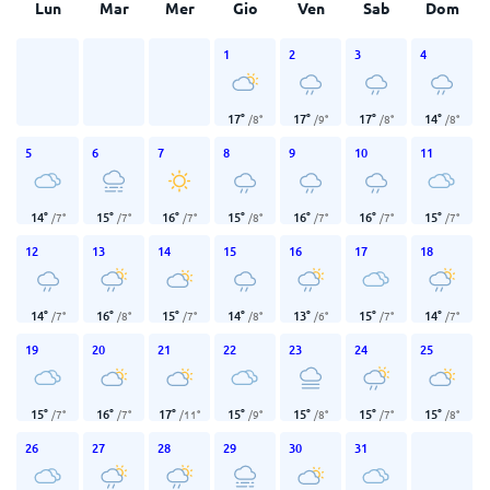
Lun
Mar
Mer
Gio
Ven
Sab
Dom
1
2
3
4
17
°
17
°
17
°
14
°
/
8
°
/
9
°
/
8
°
/
8
°
5
6
7
8
9
10
11
14
°
15
°
16
°
15
°
16
°
16
°
15
°
/
7
°
/
7
°
/
7
°
/
8
°
/
7
°
/
7
°
/
7
°
12
13
14
15
16
17
18
14
°
16
°
15
°
14
°
13
°
15
°
14
°
/
7
°
/
8
°
/
7
°
/
8
°
/
6
°
/
7
°
/
7
°
19
20
21
22
23
24
25
15
°
16
°
17
°
15
°
15
°
15
°
15
°
/
7
°
/
7
°
/
11
°
/
9
°
/
8
°
/
7
°
/
8
°
26
27
28
29
30
31