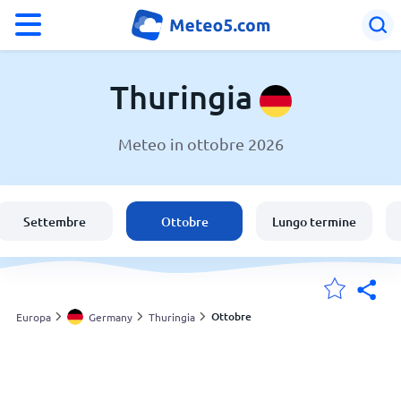
°F
°C
Thuringia
Meteo in ottobre 2026
Meteo in Thuringia
Germany
Settembre
Ottobre
Lungo termine
Italia
Svizzera
Ottobre
Europa
Germany
Thuringia
Le mie località