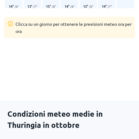
14
°
13
°
15
°
14
°
15
°
14
°
/
8
°
/
7
°
/
8
°
/
8
°
/
8
°
/
7
°
Clicca su un giorno per ottenere le previsioni meteo ora per
ora
Condizioni meteo medie in
Thuringia in ottobre