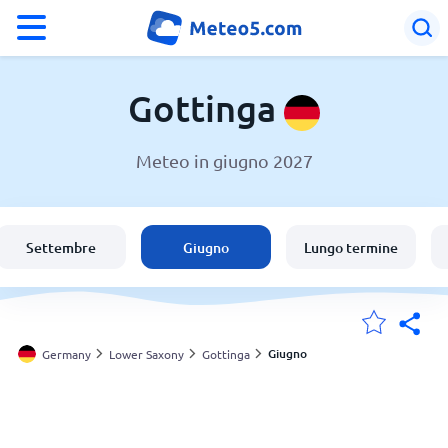
°F
°C
Gottinga
Meteo in giugno 2027
Meteo a Gottinga
Germany
Settembre
Giugno
Lungo termine
Italia
Svizzera
Giugno
Germany
Lower Saxony
Gottinga
Le mie località