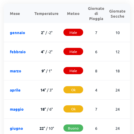
Giornate
Giornate
G
Mese
Temperature
Meteo
di
Secche
d
Pioggia
gennaio
2
°
/
-2
°
Male
7
10
febbraio
4
°
/
-2
°
Male
6
12
marzo
9
°
/
1
°
Male
8
18
aprile
14
°
/
3
°
Ok
4
24
maggio
18
°
/
6
°
Ok
7
24
giugno
22
°
/
10
°
Buono
6
24