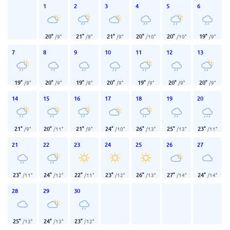
1
2
3
4
5
6
20
°
21
°
21
°
20
°
20
°
19
°
/
9
°
/
8
°
/
9
°
/
10
°
/
10
°
/
9
°
7
8
9
10
11
12
13
19
°
20
°
19
°
20
°
19
°
20
°
20
°
/
8
°
/
9
°
/
8
°
/
9
°
/
9
°
/
9
°
/
9
°
14
15
16
17
18
19
20
21
°
20
°
21
°
24
°
26
°
25
°
23
°
/
9
°
/
11
°
/
9
°
/
10
°
/
13
°
/
13
°
/
11
°
21
22
23
24
25
26
27
23
°
24
°
22
°
23
°
26
°
27
°
24
°
/
11
°
/
12
°
/
11
°
/
12
°
/
13
°
/
14
°
/
14
°
28
29
30
25
°
24
°
23
°
/
13
°
/
13
°
/
12
°