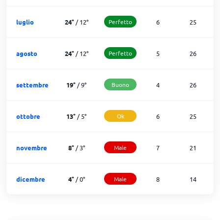
luglio
24
°
/
12
°
Perfetto
6
25
agosto
24
°
/
12
°
Perfetto
5
26
settembre
19
°
/
9
°
Buono
4
26
ottobre
13
°
/
5
°
Ok
6
25
novembre
8
°
/
3
°
Male
7
21
dicembre
4
°
/
0
°
Male
8
14