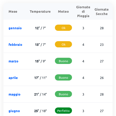
Giornate
Giornate
G
Mese
Temperature
Meteo
di
Secche
d
Pioggia
gennaio
12
°
/
7
°
Ok
3
28
febbraio
13
°
/
7
°
Ok
4
23
marzo
15
°
/
9
°
Buono
4
27
aprile
17
°
/
11
°
Buono
4
26
maggio
21
°
/
14
°
Buono
3
28
giugno
25
°
/
18
°
Perfetto
3
27