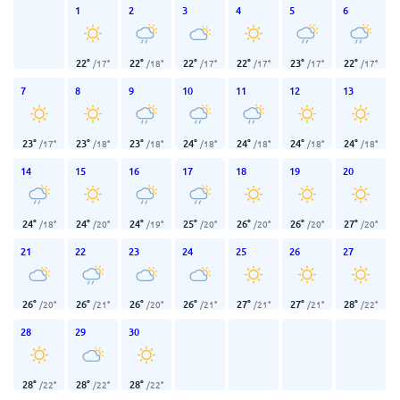
1
2
3
4
5
6
22
°
22
°
22
°
22
°
23
°
22
°
/
17
°
/
18
°
/
17
°
/
17
°
/
17
°
/
17
°
7
8
9
10
11
12
13
23
°
23
°
23
°
24
°
24
°
24
°
24
°
/
17
°
/
18
°
/
18
°
/
18
°
/
18
°
/
18
°
/
18
°
14
15
16
17
18
19
20
24
°
24
°
24
°
25
°
26
°
26
°
27
°
/
18
°
/
20
°
/
19
°
/
20
°
/
20
°
/
20
°
/
20
°
21
22
23
24
25
26
27
26
°
26
°
26
°
26
°
27
°
27
°
28
°
/
20
°
/
21
°
/
20
°
/
21
°
/
21
°
/
21
°
/
22
°
28
29
30
28
°
28
°
28
°
/
22
°
/
22
°
/
22
°