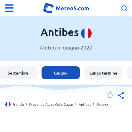
°F
°C
Antibes
Meteo in giugno 2027
Meteo a Antibes
Francia
Settembre
Giugno
Lungo termine
Italia
Svizzera
Giugno
Francia
Provence Alpes Cote Dazur
Antibes
Le mie località