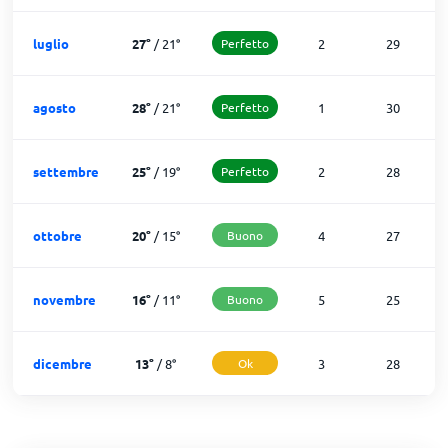
luglio
27
°
/
21
°
Perfetto
2
29
agosto
28
°
/
21
°
Perfetto
1
30
settembre
25
°
/
19
°
Perfetto
2
28
ottobre
20
°
/
15
°
Buono
4
27
novembre
16
°
/
11
°
Buono
5
25
dicembre
13
°
/
8
°
Ok
3
28