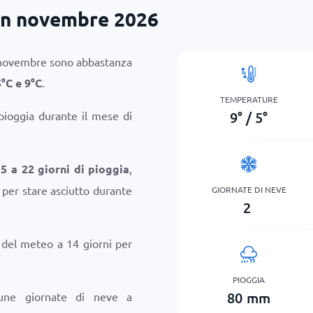
in novembre 2026
 novembre sono abbastanza
5
°
C
e
9
°
C
.
TEMPERATURE
9
°
/
5
°
 pioggia durante il mese di
5 a 22 giorni di pioggia
,
 per stare asciutto durante
GIORNATE DI NEVE
2
i del meteo a 14 giorni per
PIOGGIA
80
mm
cune giornate di neve a