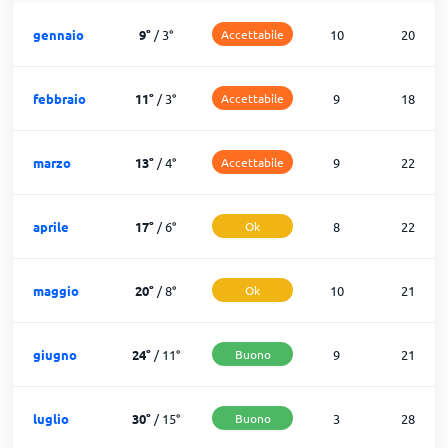
gennaio
9
°
/
3
°
Accettabile
10
20
febbraio
11
°
/
3
°
Accettabile
9
18
marzo
13
°
/
4
°
Accettabile
9
22
aprile
17
°
/
6
°
Ok
8
22
maggio
20
°
/
8
°
Ok
10
21
giugno
24
°
/
11
°
Buono
9
21
luglio
30
°
/
15
°
Buono
3
28