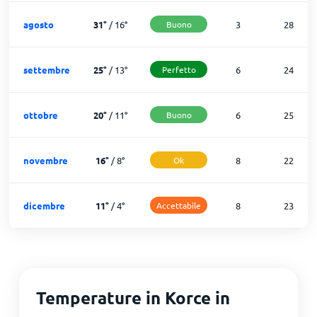
agosto
31
°
/
16
°
Buono
3
28
settembre
25
°
/
13
°
Perfetto
6
24
ottobre
20
°
/
11
°
Buono
6
25
novembre
16
°
/
8
°
Ok
8
22
dicembre
11
°
/
4
°
Accettabile
8
23
Temperature in Korce in