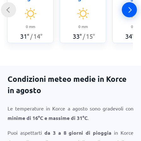
0
mm
0
mm
0
mm
31
°
14
°
33
°
15
°
34
°
/
/
/
Condizioni meteo medie in Korce
in agosto
Le temperature in Korce a agosto sono gradevoli con
minime di
16
°
C
e massime di
31
°
C
.
Puoi aspettarti
da 3 a 8 giorni di pioggia
in Korce