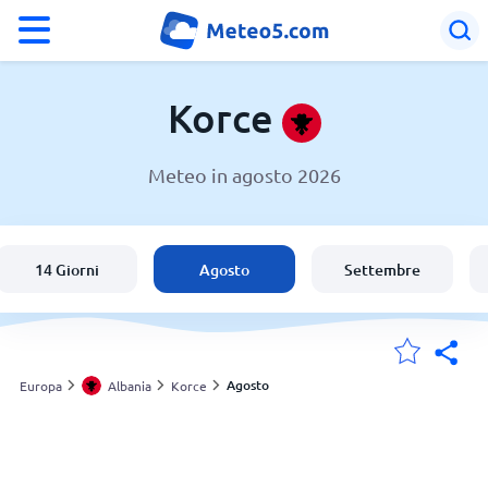
°F
°C
Korce
Meteo in agosto 2026
Meteo in Korce
Albania
14 Giorni
Agosto
Settembre
Italia
Svizzera
Agosto
Europa
Albania
Korce
Le mie località