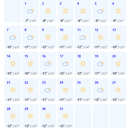
1
2
3
4
5
6
-7
°
-8
°
-9
°
-9
°
-9
°
-9
°
/
-19
°
/
-20
°
/
-21
°
/
-22
°
/
-22
°
/
-21
°
7
8
9
10
11
12
13
-10
°
-11
°
-12
°
-11
°
-12
°
-11
°
-10
°
/
-23
°
/
-23
°
/
-22
°
/
-24
°
/
-24
°
/
-22
°
/
-23
°
14
15
16
17
18
19
20
-10
°
-10
°
-11
°
-12
°
-12
°
-11
°
-10
°
/
-24
°
/
-24
°
/
-23
°
/
-24
°
/
-25
°
/
-25
°
/
-24
°
21
22
23
24
25
26
27
-11
°
-11
°
-11
°
-11
°
-11
°
-12
°
-12
°
/
-24
°
/
-24
°
/
-23
°
/
-23
°
/
-25
°
/
-26
°
/
-27
°
28
29
30
31
-12
°
-13
°
-12
°
-12
°
/
-27
°
/
-25
°
/
-25
°
/
-25
°