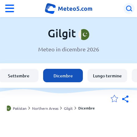
°F
°C
Gilgit
Meteo in dicembre 2026
Meteo a Gilgit
Pakistan
Settembre
Dicembre
Lungo termine
Italia
Svizzera
Dicembre
Pakistan
Northern Areas
Gilgit
Le mie località