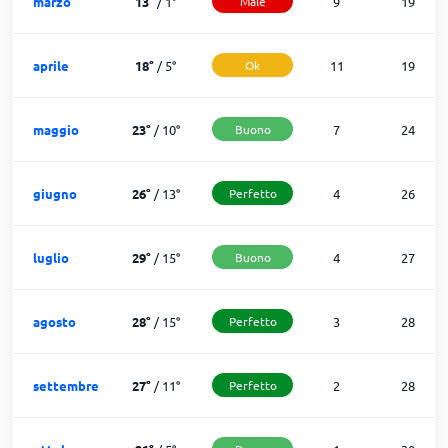
marzo
13
°
/
1
°
Male
9
19
aprile
18
°
/
5
°
Ok
11
19
maggio
23
°
/
10
°
Buono
7
24
giugno
26
°
/
13
°
Perfetto
4
26
luglio
29
°
/
15
°
Buono
4
27
agosto
28
°
/
15
°
Perfetto
3
28
settembre
27
°
/
11
°
Perfetto
2
28