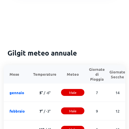
Gilgit meteo annuale
Giornate
Giornate
Mese
Temperature
Meteo
di
Secche
Pioggia
gennaio
5
°
/
-6
°
Male
7
14
febbraio
7
°
/
-3
°
Male
9
12