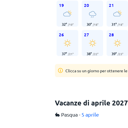
19
20
21
32
°
30
°
31
°
/
19
°
/
18
°
/
18
°
26
27
28
37
°
38
°
39
°
/
21
°
/
22
°
/
23
°
Clicca su un giorno per ottenere le
Vacanze di aprile 2027
🐇 Pasqua -
5 aprile