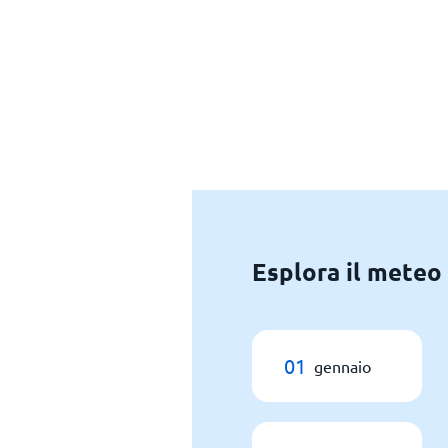
Esplora il meteo
01
gennaio