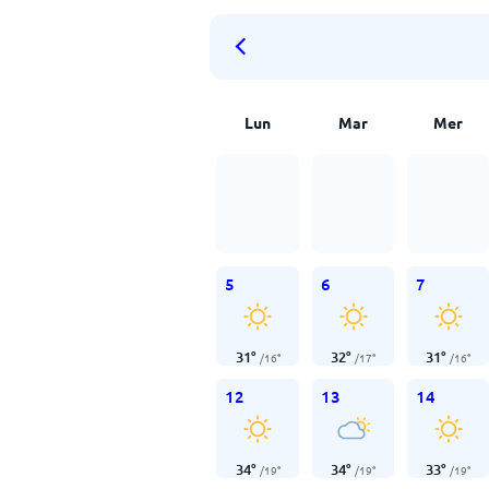
Lun
Mar
Mer
5
6
7
31
°
32
°
31
°
/
16
°
/
17
°
/
16
°
12
13
14
34
°
34
°
33
°
/
19
°
/
19
°
/
19
°