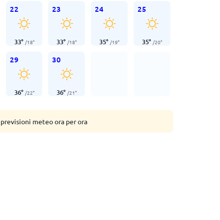
22
23
24
25
33
°
33
°
35
°
35
°
/
18
°
/
18
°
/
19
°
/
20
°
29
30
36
°
36
°
/
22
°
/
21
°
 previsioni meteo ora per ora