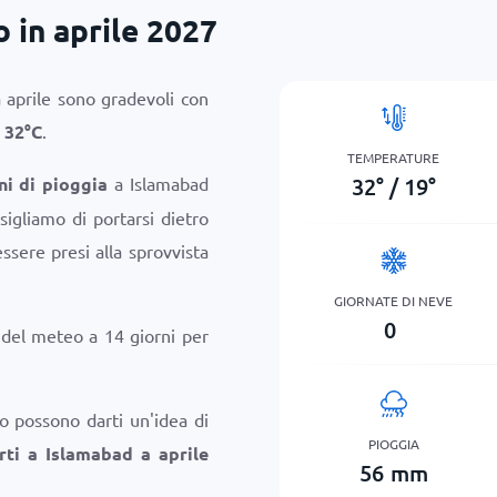
 in aprile 2027
 aprile sono gradevoli con
i
32
°
C
.
TEMPERATURE
32
°
/
19
°
ni di pioggia
a Islamabad
sigliamo di portarsi dietro
sere presi alla sprovvista
GIORNATE DI NEVE
0
i del meteo a 14 giorni per
o possono darti un'idea di
PIOGGIA
rti a Islamabad a aprile
56
mm