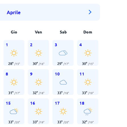
Aprile
Gio
Ven
Sab
Dom
1
2
3
4
28
°
30
°
29
°
30
°
/
15
°
/
16
°
/
17
°
/
15
°
8
9
10
11
31
°
32
°
33
°
33
°
/
17
°
/
18
°
/
18
°
/
19
°
15
16
17
18
33
°
33
°
33
°
32
°
/
20
°
/
19
°
/
20
°
/
19
°