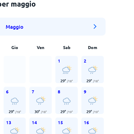
per maggio
Maggio
Gio
Ven
Sab
Dom
1
2
29
°
29
°
/
18
°
/
18
°
6
7
8
9
29
°
30
°
29
°
29
°
/
18
°
/
18
°
/
19
°
/
19
°
13
14
15
16