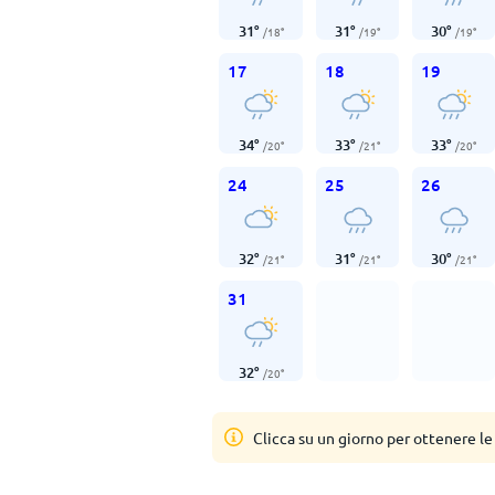
31
°
31
°
30
°
/
18
°
/
19
°
/
19
°
17
18
19
34
°
33
°
33
°
/
20
°
/
21
°
/
20
°
24
25
26
32
°
31
°
30
°
/
21
°
/
21
°
/
21
°
31
32
°
/
20
°
Clicca su un giorno per ottenere le