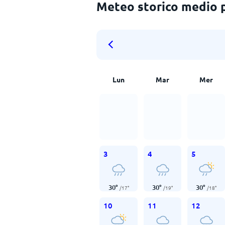
Meteo storico medio 
Lun
Mar
Mer
3
4
5
30
°
30
°
30
°
/
17
°
/
19
°
/
18
°
10
11
12