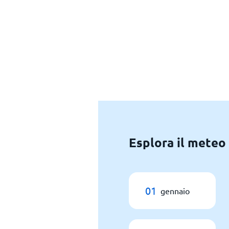
Esplora il meteo
01
gennaio