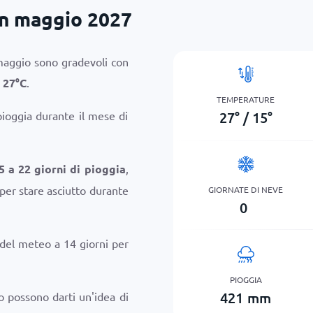
in maggio 2027
aggio sono gradevoli con
i
27
°
C
.
TEMPERATURE
27
°
/
15
°
pioggia durante il mese di
5 a 22 giorni di pioggia
,
 per stare asciutto durante
GIORNATE DI NEVE
0
 del meteo a 14 giorni per
PIOGGIA
421
mm
o possono darti un'idea di