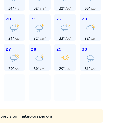
31
°
32
°
32
°
33
°
/
19
°
/
19
°
/
20
°
/
20
°
20
21
22
23
31
°
32
°
33
°
32
°
/
20
°
/
20
°
/
20
°
/
21
°
27
28
29
30
29
°
30
°
29
°
31
°
/
20
°
/
21
°
/
20
°
/
20
°
 previsioni meteo ora per ora