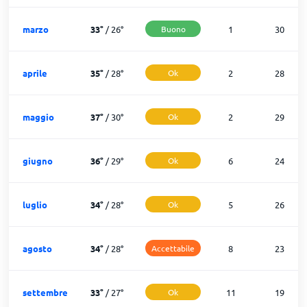
marzo
33
°
/
26
°
Buono
1
30
aprile
35
°
/
28
°
Ok
2
28
maggio
37
°
/
30
°
Ok
2
29
giugno
36
°
/
29
°
Ok
6
24
luglio
34
°
/
28
°
Ok
5
26
agosto
34
°
/
28
°
Accettabile
8
23
settembre
33
°
/
27
°
Ok
11
19