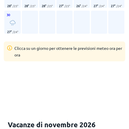
28
°
28
°
28
°
27
°
26
°
27
°
27
°
/
25
°
/
25
°
/
25
°
/
25
°
/
24
°
/
24
°
/
24
°
30
27
°
/
24
°
Clicca su un giorno per ottenere le previsioni meteo ora per
ora
Vacanze di novembre 2026