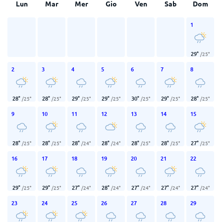
Lun
Mar
Mer
Gio
Ven
Sab
Dom
1
29
°
/
25
°
2
3
4
5
6
7
8
28
°
28
°
29
°
29
°
30
°
29
°
28
°
/
25
°
/
25
°
/
25
°
/
25
°
/
25
°
/
25
°
/
25
°
9
10
11
12
13
14
15
28
°
28
°
28
°
28
°
28
°
28
°
27
°
/
25
°
/
25
°
/
24
°
/
24
°
/
25
°
/
25
°
/
25
°
16
17
18
19
20
21
22
29
°
29
°
27
°
28
°
27
°
27
°
27
°
/
25
°
/
25
°
/
24
°
/
24
°
/
24
°
/
24
°
/
24
°
23
24
25
26
27
28
29