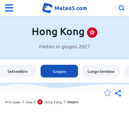
°F
°C
Hong Kong
Meteo in giugno 2027
Meteo in Hong Kong
Hong Kong
Settembre
Giugno
Lungo termine
Italia
Svizzera
Giugno
Principale
Asia
Hong Kong
Le mie località