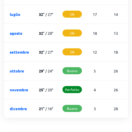
luglio
32
°
/
27
°
Ok
17
14
agosto
32
°
/
28
°
Ok
18
13
settembre
32
°
/
27
°
Ok
12
18
ottobre
29
°
/
24
°
Buono
5
26
novembre
25
°
/
20
°
Perfetto
4
26
dicembre
21
°
/
16
°
Buono
3
28