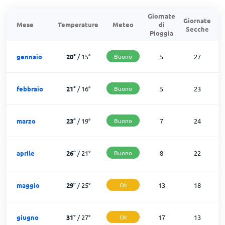
Giornate
Giornate
G
Mese
Temperature
Meteo
di
Secche
d
Pioggia
gennaio
20
°
/
15
°
Buono
5
27
febbraio
21
°
/
16
°
Buono
5
23
marzo
23
°
/
19
°
Buono
7
24
aprile
26
°
/
21
°
Buono
8
22
maggio
29
°
/
25
°
Ok
13
18
giugno
31
°
/
27
°
Ok
17
13