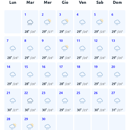
Lun
Mar
Mer
Gio
Ven
Sab
Dom
1
2
3
4
5
6
28
°
29
°
29
°
29
°
29
°
29
°
/
26
°
/
27
°
/
26
°
/
26
°
/
25
°
/
25
°
7
8
9
10
11
12
13
28
°
29
°
29
°
29
°
29
°
29
°
29
°
/
26
°
/
26
°
/
26
°
/
26
°
/
26
°
/
26
°
/
26
°
14
15
16
17
18
19
20
29
°
28
°
28
°
28
°
28
°
29
°
29
°
/
26
°
/
26
°
/
26
°
/
26
°
/
26
°
/
26
°
/
26
°
21
22
23
24
25
26
27
30
°
30
°
30
°
29
°
30
°
30
°
31
°
/
27
°
/
26
°
/
26
°
/
26
°
/
25
°
/
26
°
/
27
°
28
29
30