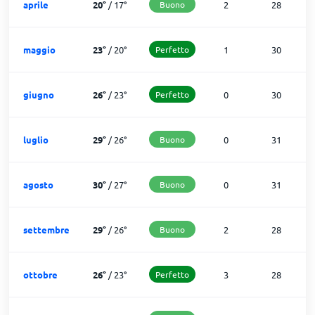
aprile
20
°
/
17
°
Buono
2
28
maggio
23
°
/
20
°
Perfetto
1
30
giugno
26
°
/
23
°
Perfetto
0
30
luglio
29
°
/
26
°
Buono
0
31
agosto
30
°
/
27
°
Buono
0
31
settembre
29
°
/
26
°
Buono
2
28
ottobre
26
°
/
23
°
Perfetto
3
28