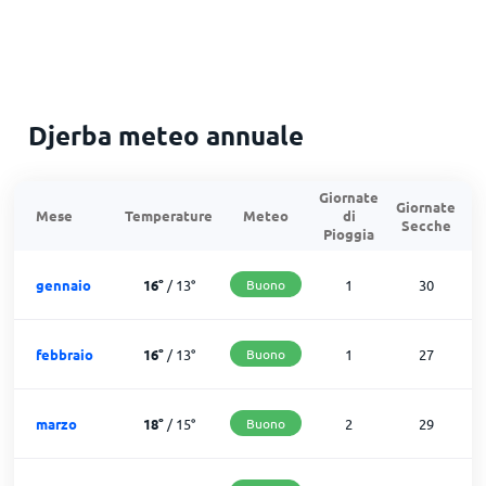
Djerba meteo annuale
Giornate
Giornate
G
Mese
Temperature
Meteo
di
Secche
d
Pioggia
gennaio
16
°
/
13
°
Buono
1
30
febbraio
16
°
/
13
°
Buono
1
27
marzo
18
°
/
15
°
Buono
2
29