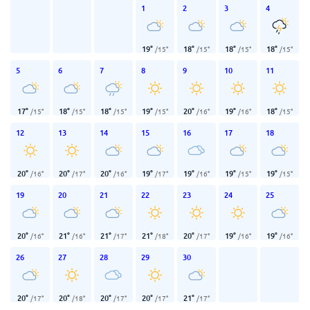
1
2
3
4
19
°
18
°
18
°
18
°
/
15
°
/
15
°
/
15
°
/
15
°
5
6
7
8
9
10
11
17
°
18
°
18
°
19
°
20
°
19
°
18
°
/
15
°
/
15
°
/
15
°
/
15
°
/
16
°
/
16
°
/
15
°
12
13
14
15
16
17
18
20
°
20
°
20
°
19
°
19
°
19
°
19
°
/
16
°
/
17
°
/
16
°
/
17
°
/
16
°
/
15
°
/
15
°
19
20
21
22
23
24
25
20
°
21
°
21
°
21
°
20
°
19
°
19
°
/
16
°
/
16
°
/
17
°
/
18
°
/
17
°
/
16
°
/
16
°
26
27
28
29
30
20
°
20
°
20
°
20
°
21
°
/
17
°
/
18
°
/
17
°
/
17
°
/
17
°