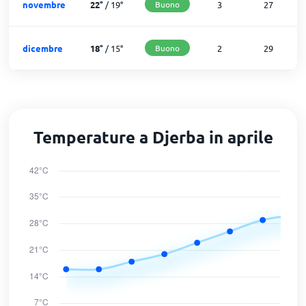
novembre
22
°
/
19
°
Buono
3
27
dicembre
18
°
/
15
°
Buono
2
29
Temperature a Djerba in aprile