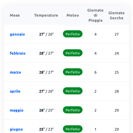
Giornate
Giornate
G
Mese
Temperature
Meteo
di
Secche
d
Pioggia
gennaio
27
°
/
26
°
Perfetto
4
27
febbraio
28
°
/
27
°
Perfetto
4
24
marzo
28
°
/
27
°
Perfetto
6
25
aprile
27
°
/
26
°
Perfetto
2
28
maggio
26
°
/
25
°
Perfetto
2
29
giugno
25
°
/
23
°
Perfetto
1
29