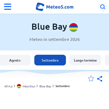
°F
°C
Blue Bay
Meteo in settembre 2026
Meteo a Blue Bay
Mauritius
Agosto
Settembre
Lungo termine
Italia
Svizzera
Settembre
Africa
Mauritius
Blue Bay
Le mie località