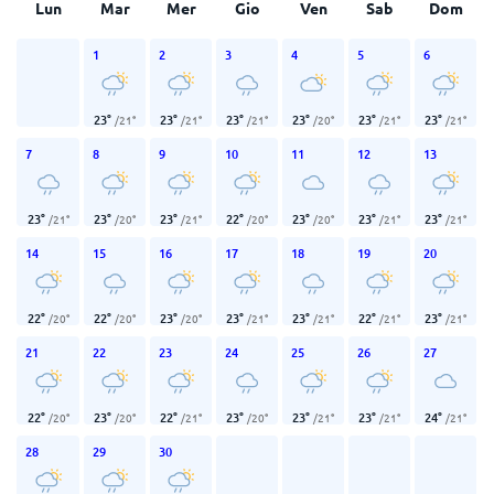
Lun
Mar
Mer
Gio
Ven
Sab
Dom
1
2
3
4
5
6
23
°
23
°
23
°
23
°
23
°
23
°
/
21
°
/
21
°
/
21
°
/
20
°
/
21
°
/
21
°
7
8
9
10
11
12
13
23
°
23
°
23
°
22
°
23
°
23
°
23
°
/
21
°
/
20
°
/
21
°
/
20
°
/
20
°
/
21
°
/
21
°
14
15
16
17
18
19
20
22
°
22
°
23
°
23
°
23
°
22
°
23
°
/
20
°
/
20
°
/
20
°
/
21
°
/
21
°
/
21
°
/
21
°
21
22
23
24
25
26
27
22
°
23
°
22
°
23
°
23
°
23
°
24
°
/
20
°
/
20
°
/
21
°
/
20
°
/
21
°
/
21
°
/
21
°
28
29
30