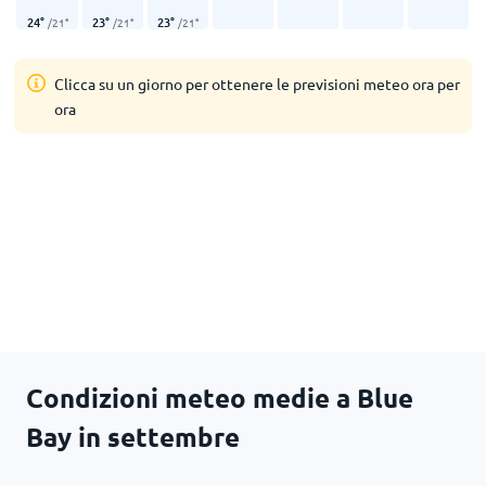
24
°
23
°
23
°
/
21
°
/
21
°
/
21
°
Clicca su un giorno per ottenere le previsioni meteo ora per
ora
Condizioni meteo medie a Blue
Bay in settembre