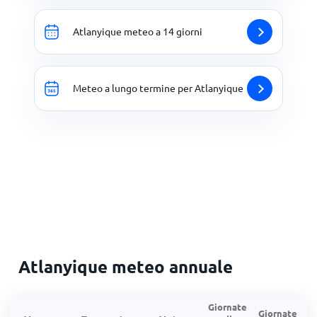
Atlanyique meteo a 14 giorni
Meteo a lungo termine per Atlanyique
Atlanyique meteo annuale
Giornate
Giornate
G