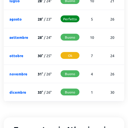
luglio
28
°
/
24
°
Buono
10
21
agosto
28
°
/
23
°
Perfetto
5
26
settembre
28
°
/
24
°
Buono
10
20
ottobre
30
°
/
25
°
Ok
7
24
novembre
31
°
/
26
°
Buono
4
26
dicembre
33
°
/
26
°
Buono
1
30