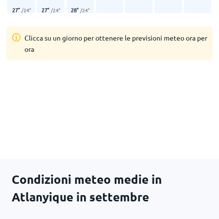
27
°
27
°
28
°
/
24
°
/
24
°
/
24
°
Clicca su un giorno per ottenere le previsioni meteo ora per
ora
Condizioni meteo medie in
Atlanyique in settembre