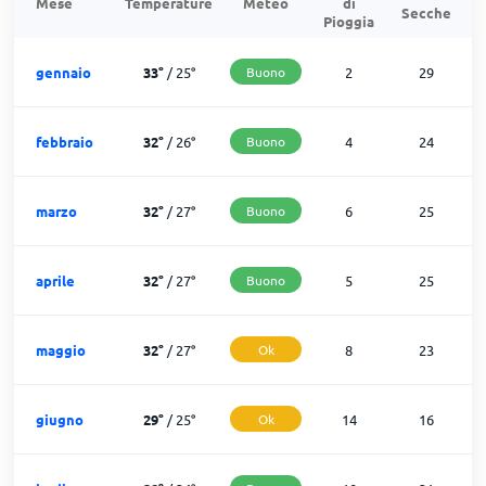
Mese
Temperature
Meteo
di
Secche
d
Pioggia
gennaio
33
°
/
25
°
Buono
2
29
febbraio
32
°
/
26
°
Buono
4
24
marzo
32
°
/
27
°
Buono
6
25
aprile
32
°
/
27
°
Buono
5
25
maggio
32
°
/
27
°
Ok
8
23
giugno
29
°
/
25
°
Ok
14
16