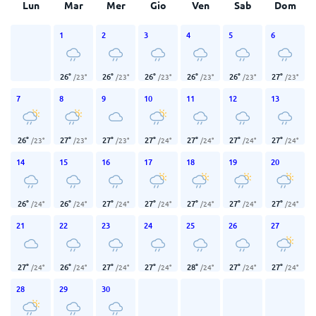
Lun
Mar
Mer
Gio
Ven
Sab
Dom
1
2
3
4
5
6
26
°
26
°
26
°
26
°
26
°
27
°
/
23
°
/
23
°
/
23
°
/
23
°
/
23
°
/
23
°
7
8
9
10
11
12
13
26
°
27
°
27
°
27
°
27
°
27
°
27
°
/
23
°
/
23
°
/
23
°
/
24
°
/
24
°
/
24
°
/
24
°
14
15
16
17
18
19
20
26
°
26
°
27
°
27
°
27
°
27
°
27
°
/
24
°
/
24
°
/
24
°
/
24
°
/
24
°
/
24
°
/
24
°
21
22
23
24
25
26
27
27
°
26
°
27
°
27
°
28
°
27
°
27
°
/
24
°
/
24
°
/
24
°
/
24
°
/
24
°
/
24
°
/
24
°
28
29
30