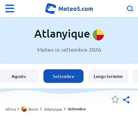
°F
°C
Atlanyique
Meteo in settembre 2026
Meteo in Atlanyique
Benin
Agosto
Settembre
Lungo termine
Italia
Svizzera
Settembre
Africa
Benin
Atlanyique
Le mie località